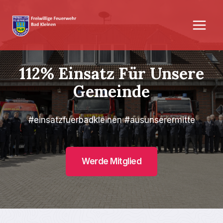
Zum
Inhalt
springen
112% Einsatz Für Unsere
Gemeinde
#einsatzfuerbadkleinen #ausunserermitte
Werde Mitglied