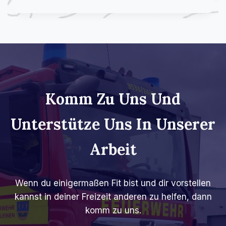
N
2
T
0
E
2
R
5
S
T
Ü
T
Z
Komm Zu Uns Und
U
N
Unterstütze Uns In Unserer
G
B
E
Arbeit​
I
M
I
Wenn du einigermaßen Fit bist und dir vorstellen
N
S
kannst in deiner Freizeit anderen zu helfen, dann
E
komm zu uns.
L
-