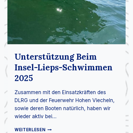
U
E
R
W
E
H
R
B
A
Unterstützung Beim
D
K
Insel-Lieps-Schwimmen
L
2025
E
I
N
Zusammen mit den Einsatzkräften des
E
DLRG und der Feuerwehr Hohen Viecheln,
N
1
sowie deren Booten natürlich, haben wir
9
wieder aktiv bei…
2
5
U
WEITERLESEN
-