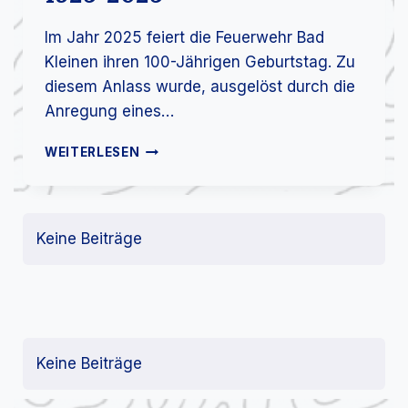
Im Jahr 2025 feiert die Feuerwehr Bad
Kleinen ihren 100-Jährigen Geburtstag. Zu
diesem Anlass wurde, ausgelöst durch die
Anregung eines…
F
WEITERLESEN
A
H
N
E
Keine Beiträge
N
W
E
I
H
E
U
Keine Beiträge
N
D