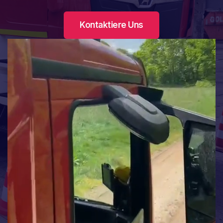
L
I
Kontaktiere Uns
E
P
S
-
S
C
H
W
I
M
M
E
N
2
0
2
5