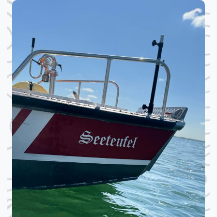
1
0
0
J
A
H
R
E
F
R
E
I
W
I
L
L
I
G
E
F
E